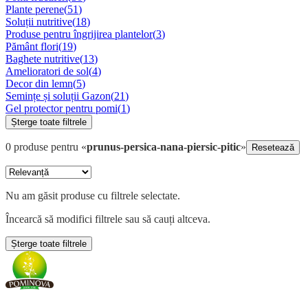
Plante perene
(
51
)
Soluții nutritive
(
18
)
Produse pentru îngrijirea plantelor
(
3
)
Pământ flori
(
19
)
Baghete nutritive
(
13
)
Amelioratori de sol
(
4
)
Decor din lemn
(
5
)
Semințe și soluții Gazon
(
21
)
Gel protector pentru pomi
(
1
)
Șterge toate filtrele
0
produse
pentru «
prunus-persica-nana-piersic-pitic
»
Resetează
Nu am găsit produse cu filtrele selectate.
Încearcă să modifici filtrele sau să cauți altceva.
Șterge toate filtrele