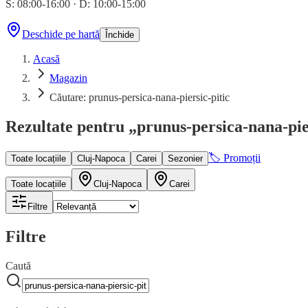
S: 08:00-16:00
·
D: 10:00-15:00
Deschide pe hartă
Închide
Acasă
Magazin
Căutare: prunus-persica-nana-piersic-pitic
Rezultate pentru „prunus-persica-nana-pie
🏷 Promoții
Toate locațiile
Cluj-Napoca
Carei
Sezonier
Toate locațiile
Cluj-Napoca
Carei
Filtre
Filtre
Caută