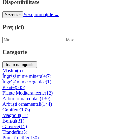
Disponibilitate
Vezi promoțiile →
Sezonier
Preț (lei)
—
Categorie
Toate categoriile
Măslini
(
5
)
Îngrășăminte minerale
(
7
)
Îngrășăminte organice
(
1
)
Plante
(
535
)
Plante Mediteraneene
(
12
)
Arbori ornamentali
(
130
)
Arbuști ornamentali
(
144
)
Conifere
(
133
)
Magnolii
(
14
)
Bonsai
(
31
)
Ghivece
(
15
)
Trandafiri
(
5
)
Pomi fructiferi
(
30
)