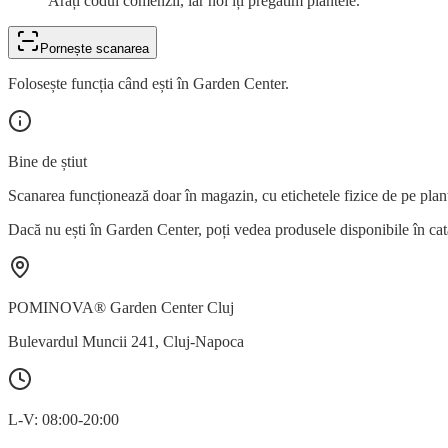
Arăți codul comenzii, iar noi îți pregătim plantele.
Pornește scanarea
Folosește funcția când ești în Garden Center.
Bine de știut
Scanarea funcționează doar în magazin, cu etichetele fizice de pe plan
Dacă nu ești în Garden Center, poți vedea produsele disponibile în cat
POMINOVA® Garden Center Cluj
Bulevardul Muncii 241
,
Cluj-Napoca
L-V: 08:00-20:00