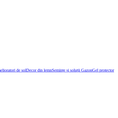
lioratori de sol
Decor din lemn
Semințe și soluții Gazon
Gel protector