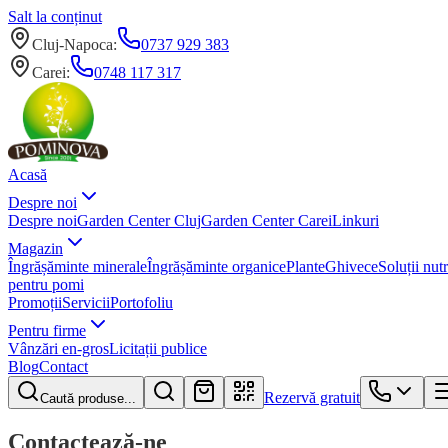
Salt la conținut
Cluj-Napoca
:
0737 929 383
Carei
:
0748 117 317
Acasă
Despre noi
Despre noi
Garden Center Cluj
Garden Center Carei
Linkuri
Magazin
Îngrășăminte minerale
Îngrășăminte organice
Plante
Ghivece
Soluții nutr
pentru pomi
Promoții
Servicii
Portofoliu
Pentru firme
Vânzări en-gros
Licitații publice
Blog
Contact
Rezervă gratuit
Caută produse...
Contactează-ne