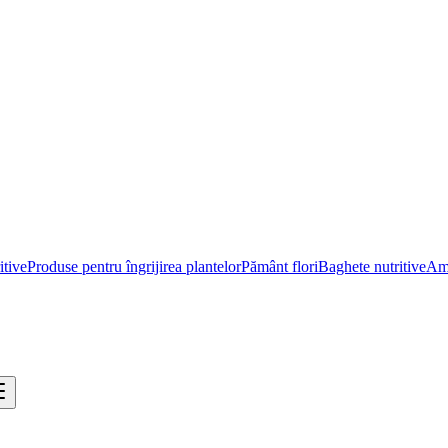
itive
Produse pentru îngrijirea plantelor
Pământ flori
Baghete nutritive
Ame