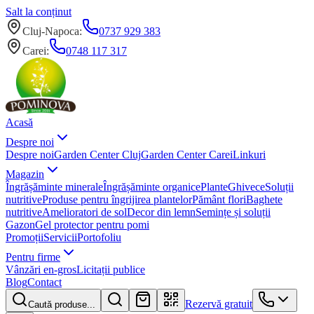
Salt la conținut
Cluj-Napoca
:
0737 929 383
Carei
:
0748 117 317
Acasă
Despre noi
Despre noi
Garden Center Cluj
Garden Center Carei
Linkuri
Magazin
Îngrășăminte minerale
Îngrășăminte organice
Plante
Ghivece
Soluții
nutritive
Produse pentru îngrijirea plantelor
Pământ flori
Baghete
nutritive
Amelioratori de sol
Decor din lemn
Semințe și soluții
Gazon
Gel protector pentru pomi
Promoții
Servicii
Portofoliu
Pentru firme
Vânzări en-gros
Licitații publice
Blog
Contact
Rezervă gratuit
Caută produse...