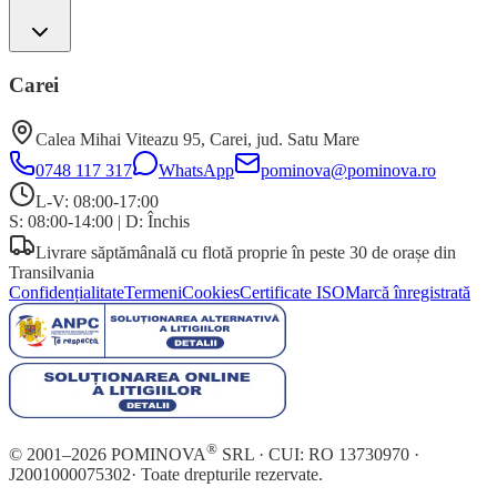
Carei
Calea Mihai Viteazu 95
,
Carei
, jud.
Satu Mare
0748 117 317
WhatsApp
pominova@pominova.ro
L-V: 08:00-17:00
S: 08:00-14:00
|
D: Închis
Livrare săptămânală cu flotă proprie în peste 30 de orașe din
Transilvania
Confidențialitate
Termeni
Cookies
Certificate ISO
Marcă înregistrată
®
© 2001–
2026
POMINOVA
SRL · CUI:
RO 13730970
·
J2001000075302
· Toate drepturile rezervate.