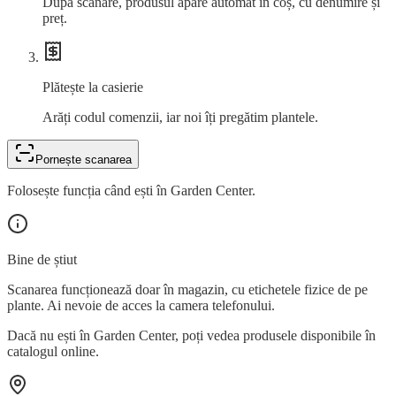
După scanare, produsul apare automat în coș, cu denumire și
preț.
Plătește la casierie
Arăți codul comenzii, iar noi îți pregătim plantele.
Pornește scanarea
Folosește funcția când ești în Garden Center.
Bine de știut
Scanarea funcționează doar în magazin, cu etichetele fizice de pe
plante. Ai nevoie de acces la camera telefonului.
Dacă nu ești în Garden Center, poți vedea produsele disponibile în
catalogul online.