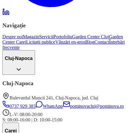
Navigație
Despre noi
Magazin
Servicii
Portofoliu
Garden Center Cluj
Garden
Center Carei
Licitații publice
Vânzări en-gros
Blog
Contact
Întrebări
frecvente
Cluj-Napoca
Cluj-Napoca
Bulevardul Muncii 241
,
Cluj-Napoca
, jud.
Cluj
0737 929 383
WhatsApp
pominovacluj@pominova.ro
L-V: 08:00-20:00
S: 08:00-16:00
|
D: 10:00-15:00
Carei