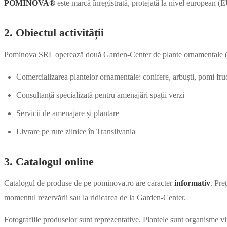
POMINOVA®
este marcă înregistrată, protejată la nivel european 
2. Obiectul activității
Pominova SRL operează două Garden-Center de plante ornamentale (Cluj
Comercializarea plantelor ornamentale: conifere, arbuști, pomi fruc
Consultanță specializată pentru amenajări spații verzi
Servicii de amenajare și plantare
Livrare pe rute zilnice în Transilvania
3. Catalogul online
Catalogul de produse de pe pominova.ro are caracter
informativ
. Pre
momentul rezervării sau la ridicarea de la Garden-Center.
Fotografiile produselor sunt reprezentative. Plantele sunt organisme vii