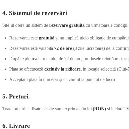
4. Sistemul de rezervări
Site-ul oferă un sistem de
rezervare gratuită
cu următoarele condiții:
Rezervarea este
gratuită
și nu implică nicio obligație de cumpăra
Rezervarea este valabilă
72 de ore
(3 zile lucrătoare) de la confir
După expirarea termenului de 72 de ore, produsele reintră în stoc și
Plata se efectuează
exclusiv la ridicare
, în locația selectată (Clu
Acceptăm plata în numerar și cu cardul la punctul de lucru
5. Prețuri
Toate prețurile afișate pe site sunt exprimate în
lei (RON)
și includ TVA
6. Livrare