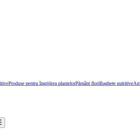
itive
Produse pentru îngrijirea plantelor
Pământ flori
Baghete nutritive
Ame