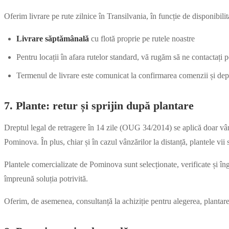
Oferim livrare pe rute zilnice în Transilvania, în funcție de disponibilit
Livrare săptămânală
cu flotă proprie pe rutele noastre
Pentru locații în afara rutelor standard, vă rugăm să ne contactați pe
Termenul de livrare este comunicat la confirmarea comenzii și depin
7. Plante: retur și sprijin după plantare
Dreptul legal de retragere în 14 zile (OUG 34/2014) se aplică doar vânzăr
Pominova. În plus, chiar și în cazul vânzărilor la distanță, plantele vii 
Plantele comercializate de Pominova sunt selecționate, verificate și în
împreună soluția potrivită.
Oferim, de asemenea, consultanță la achiziție pentru alegerea, plantarea 