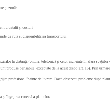
ate și zonă:
ntru detalii și costuri
de de ruta și disponibilitatea transportului
ilor la distanță (online, telefonic) și celor încheiate în afara spațiilor 
sunt produse perisabile, exceptate de la acest drept (art. 16). Prin urmare
grijite profesional înainte de livrare. Dacă observați probleme după pla
și îngrijirea corectă a plantelor.