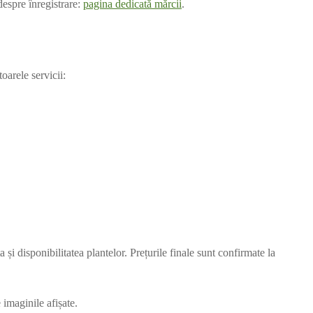
espre înregistrare:
pagina dedicată mărcii
.
arele servicii:
a și disponibilitatea plantelor. Prețurile finale sunt confirmate la
 imaginile afișate.