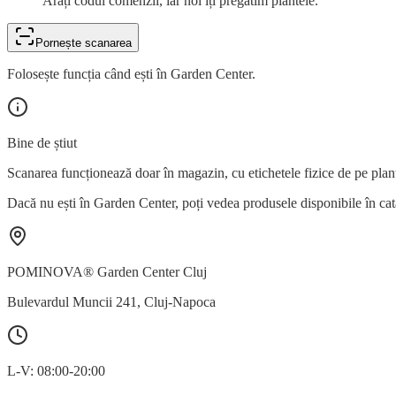
Arăți codul comenzii, iar noi îți pregătim plantele.
Pornește scanarea
Folosește funcția când ești în Garden Center.
Bine de știut
Scanarea funcționează doar în magazin, cu etichetele fizice de pe plan
Dacă nu ești în Garden Center, poți vedea produsele disponibile în cat
POMINOVA® Garden Center Cluj
Bulevardul Muncii 241
,
Cluj-Napoca
L-V: 08:00-20:00