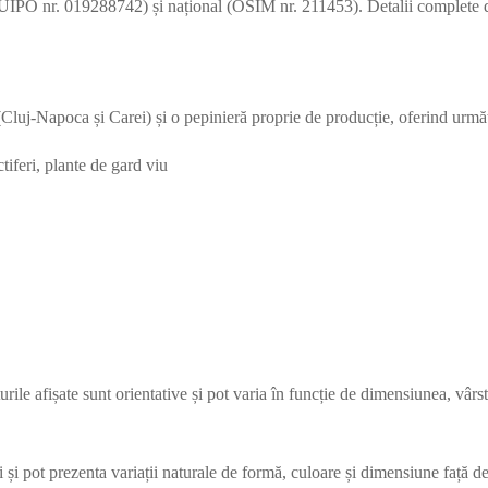
(EUIPO nr. 019288742) și național (OSIM nr. 211453). Detalii complete d
-Napoca și Carei) și o pepinieră proprie de producție, oferind următo
tiferi, plante de gard viu
țurile afișate sunt orientative și pot varia în funcție de dimensiunea, vârst
 și pot prezenta variații naturale de formă, culoare și dimensiune față de