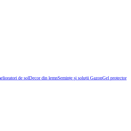
lioratori de sol
Decor din lemn
Semințe și soluții Gazon
Gel protector