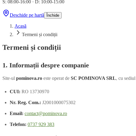
S: 08:00-16:00
·
D: 10:00-15:00
Deschide pe hartă
Închide
Acasă
Termeni și condiții
Termeni și condiții
1. Informații despre companie
Site-ul
pominova.ro
este operat de
SC POMINOVA SRL
, cu sediu
CUI:
RO 13730970
Nr. Reg. Com.:
J2001000075302
Email:
contact@pominova.ro
Telefon:
0737 929 383