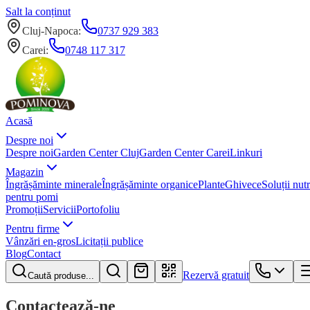
Salt la conținut
Cluj-Napoca
:
0737 929 383
Carei
:
0748 117 317
Acasă
Despre noi
Despre noi
Garden Center Cluj
Garden Center Carei
Linkuri
Magazin
Îngrășăminte minerale
Îngrășăminte organice
Plante
Ghivece
Soluții nutr
pentru pomi
Promoții
Servicii
Portofoliu
Pentru firme
Vânzări en-gros
Licitații publice
Blog
Contact
Rezervă gratuit
Caută produse...
Contactează-ne