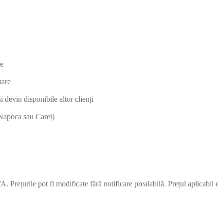
re
mare
 devin disponibile altor clienți
j-Napoca sau Carei)
. Prețurile pot fi modificate fără notificare prealabilă. Prețul aplicabil 