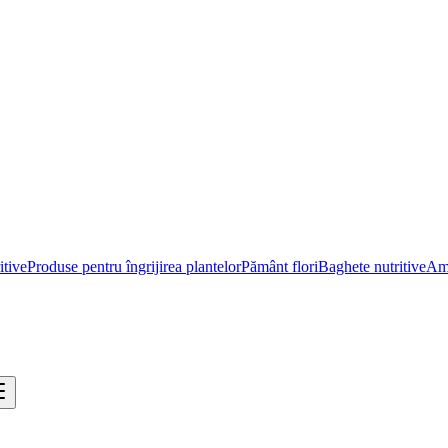
itive
Produse pentru îngrijirea plantelor
Pământ flori
Baghete nutritive
Ame