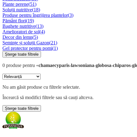
Plante perene
(
51
)
Soluții nutritive
(
18
)
Produse pentru îngrijirea plantelor
(
3
)
Pământ flori
(
19
)
Baghete nutritive
(
13
)
Amelioratori de sol
(
4
)
Decor din lemn
(
5
)
Semințe și soluții Gazon
(
21
)
Gel protector pentru pomi
(
1
)
Șterge toate filtrele
0
produse
pentru «
chamaecyparis-lawsoniana-globosa-chiparos-gl
Nu am găsit produse cu filtrele selectate.
Încearcă să modifici filtrele sau să cauți altceva.
Șterge toate filtrele