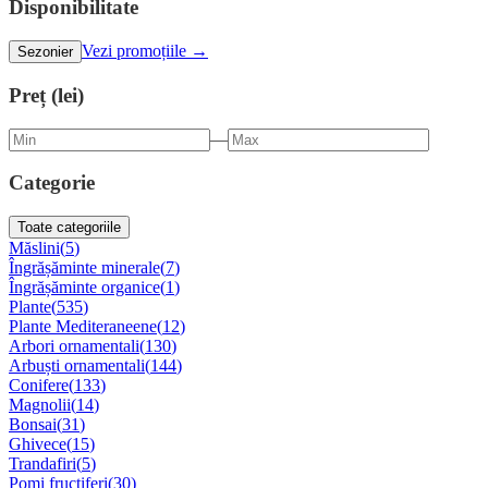
Disponibilitate
Vezi promoțiile →
Sezonier
Preț (lei)
—
Categorie
Toate categoriile
Măslini
(
5
)
Îngrășăminte minerale
(
7
)
Îngrășăminte organice
(
1
)
Plante
(
535
)
Plante Mediteraneene
(
12
)
Arbori ornamentali
(
130
)
Arbuști ornamentali
(
144
)
Conifere
(
133
)
Magnolii
(
14
)
Bonsai
(
31
)
Ghivece
(
15
)
Trandafiri
(
5
)
Pomi fructiferi
(
30
)