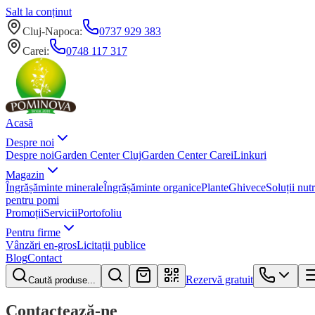
Salt la conținut
Cluj-Napoca
:
0737 929 383
Carei
:
0748 117 317
Acasă
Despre noi
Despre noi
Garden Center Cluj
Garden Center Carei
Linkuri
Magazin
Îngrășăminte minerale
Îngrășăminte organice
Plante
Ghivece
Soluții nutr
pentru pomi
Promoții
Servicii
Portofoliu
Pentru firme
Vânzări en-gros
Licitații publice
Blog
Contact
Rezervă gratuit
Caută produse...
Contactează-ne