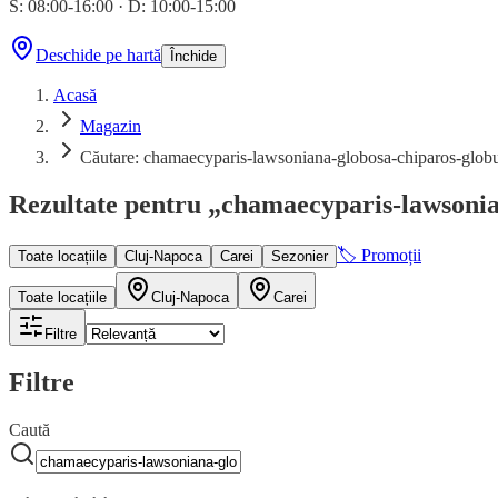
S: 08:00-16:00
·
D: 10:00-15:00
Deschide pe hartă
Închide
Acasă
Magazin
Căutare: chamaecyparis-lawsoniana-globosa-chiparos-globu
Rezultate pentru „chamaecyparis-lawsonia
🏷 Promoții
Toate locațiile
Cluj-Napoca
Carei
Sezonier
Toate locațiile
Cluj-Napoca
Carei
Filtre
Filtre
Caută