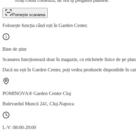
Arăți codul comenzii, iar noi îți pregătim plantele.
Pornește scanarea
Folosește funcția când ești în Garden Center.
Bine de știut
Scanarea funcționează doar în magazin, cu etichetele fizice de pe plan
Dacă nu ești în Garden Center, poți vedea produsele disponibile în cat
POMINOVA® Garden Center Cluj
Bulevardul Muncii 241
,
Cluj-Napoca
L-V: 08:00-20:00