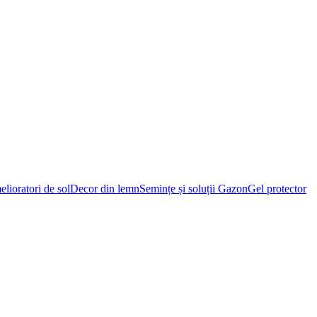
lioratori de sol
Decor din lemn
Semințe și soluții Gazon
Gel protector