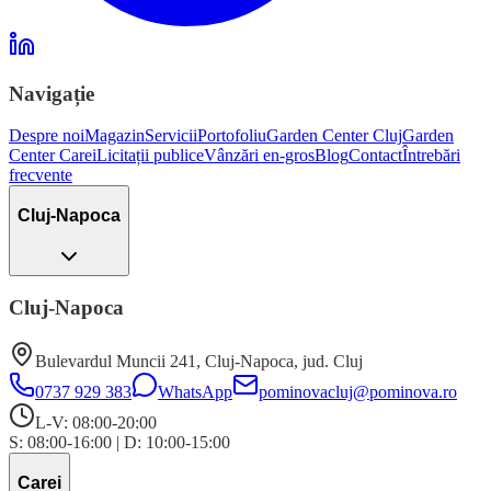
Navigație
Despre noi
Magazin
Servicii
Portofoliu
Garden Center Cluj
Garden
Center Carei
Licitații publice
Vânzări en-gros
Blog
Contact
Întrebări
frecvente
Cluj-Napoca
Cluj-Napoca
Bulevardul Muncii 241
,
Cluj-Napoca
, jud.
Cluj
0737 929 383
WhatsApp
pominovacluj@pominova.ro
L-V: 08:00-20:00
S: 08:00-16:00
|
D: 10:00-15:00
Carei