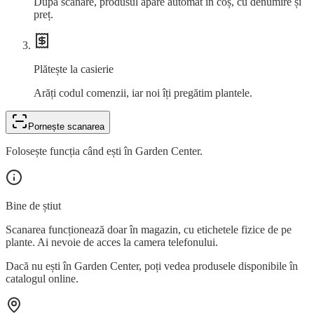
După scanare, produsul apare automat în coș, cu denumire și
preț.
Plătește la casierie
Arăți codul comenzii, iar noi îți pregătim plantele.
Pornește scanarea
Folosește funcția când ești în Garden Center.
Bine de știut
Scanarea funcționează doar în magazin, cu etichetele fizice de pe
plante. Ai nevoie de acces la camera telefonului.
Dacă nu ești în Garden Center, poți vedea produsele disponibile în
catalogul online.