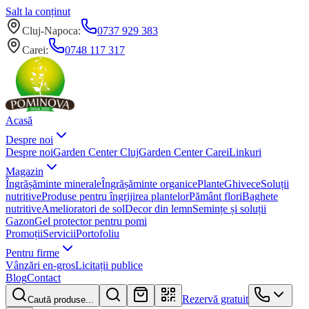
Salt la conținut
Cluj-Napoca
:
0737 929 383
Carei
:
0748 117 317
Acasă
Despre noi
Despre noi
Garden Center Cluj
Garden Center Carei
Linkuri
Magazin
Îngrășăminte minerale
Îngrășăminte organice
Plante
Ghivece
Soluții
nutritive
Produse pentru îngrijirea plantelor
Pământ flori
Baghete
nutritive
Amelioratori de sol
Decor din lemn
Semințe și soluții
Gazon
Gel protector pentru pomi
Promoții
Servicii
Portofoliu
Pentru firme
Vânzări en-gros
Licitații publice
Blog
Contact
Rezervă gratuit
Caută produse...