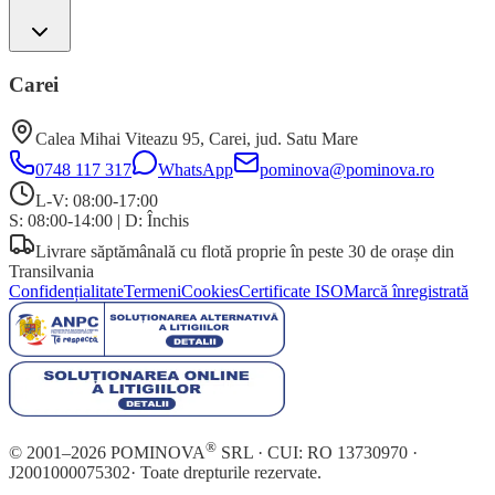
Carei
Calea Mihai Viteazu 95
,
Carei
, jud.
Satu Mare
0748 117 317
WhatsApp
pominova@pominova.ro
L-V: 08:00-17:00
S: 08:00-14:00
|
D: Închis
Livrare săptămânală cu flotă proprie în peste 30 de orașe din
Transilvania
Confidențialitate
Termeni
Cookies
Certificate ISO
Marcă înregistrată
®
© 2001–
2026
POMINOVA
SRL · CUI:
RO 13730970
·
J2001000075302
· Toate drepturile rezervate.