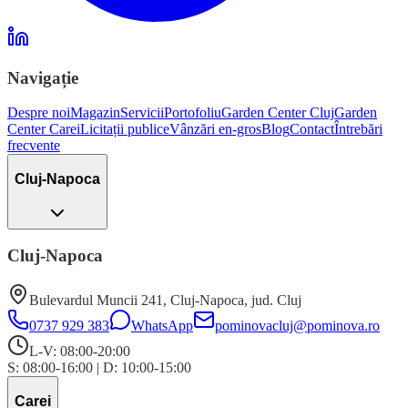
Navigație
Despre noi
Magazin
Servicii
Portofoliu
Garden Center Cluj
Garden
Center Carei
Licitații publice
Vânzări en-gros
Blog
Contact
Întrebări
frecvente
Cluj-Napoca
Cluj-Napoca
Bulevardul Muncii 241
,
Cluj-Napoca
, jud.
Cluj
0737 929 383
WhatsApp
pominovacluj@pominova.ro
L-V: 08:00-20:00
S: 08:00-16:00
|
D: 10:00-15:00
Carei