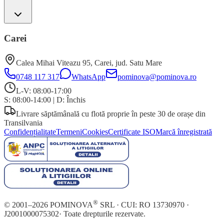
Carei
Calea Mihai Viteazu 95
,
Carei
, jud.
Satu Mare
0748 117 317
WhatsApp
pominova@pominova.ro
L-V: 08:00-17:00
S: 08:00-14:00
|
D: Închis
Livrare săptămânală cu flotă proprie în peste 30 de orașe din
Transilvania
Confidențialitate
Termeni
Cookies
Certificate ISO
Marcă înregistrată
®
© 2001–
2026
POMINOVA
SRL · CUI:
RO 13730970
·
J2001000075302
· Toate drepturile rezervate.