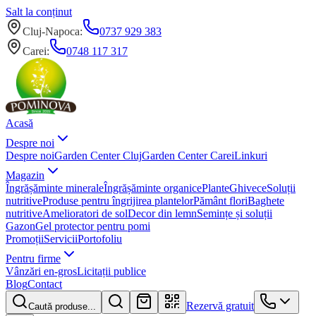
Salt la conținut
Cluj-Napoca
:
0737 929 383
Carei
:
0748 117 317
Acasă
Despre noi
Despre noi
Garden Center Cluj
Garden Center Carei
Linkuri
Magazin
Îngrășăminte minerale
Îngrășăminte organice
Plante
Ghivece
Soluții
nutritive
Produse pentru îngrijirea plantelor
Pământ flori
Baghete
nutritive
Amelioratori de sol
Decor din lemn
Semințe și soluții
Gazon
Gel protector pentru pomi
Promoții
Servicii
Portofoliu
Pentru firme
Vânzări en-gros
Licitații publice
Blog
Contact
Rezervă gratuit
Caută produse...