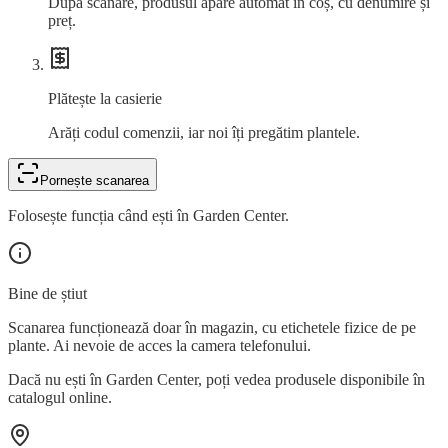
După scanare, produsul apare automat în coș, cu denumire și
preț.
Plătește la casierie
Arăți codul comenzii, iar noi îți pregătim plantele.
Pornește scanarea
Folosește funcția când ești în Garden Center.
Bine de știut
Scanarea funcționează doar în magazin, cu etichetele fizice de pe
plante. Ai nevoie de acces la camera telefonului.
Dacă nu ești în Garden Center, poți vedea produsele disponibile în
catalogul online.