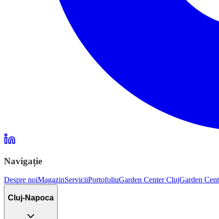
Navigație
Despre noi
Magazin
Servicii
Portofoliu
Garden Center Cluj
Garden Cent
Cluj-Napoca