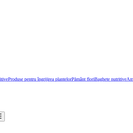
itive
Produse pentru îngrijirea plantelor
Pământ flori
Baghete nutritive
Ame