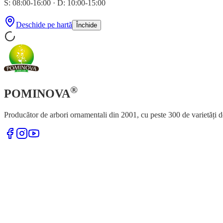
S: 08:00-16:00
·
D: 10:00-15:00
Deschide pe hartă
Închide
®
POMINOVA
Producător de arbori ornamentali din 2001, cu peste 300 de varietăți d