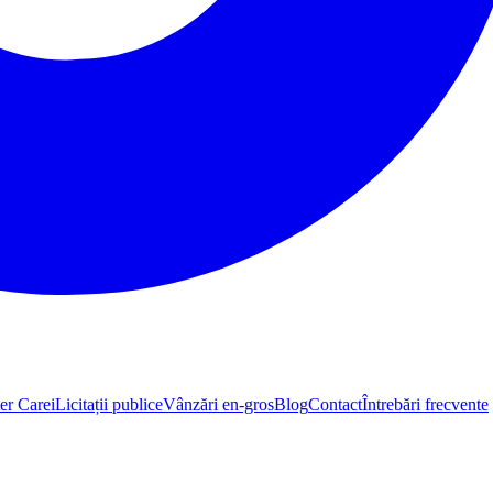
er Carei
Licitații publice
Vânzări en-gros
Blog
Contact
Întrebări frecvente