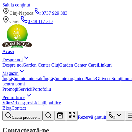
Salt la conținut
Cluj-Napoca
:
0737 929 383
Carei
:
0748 117 317
Acasă
Despre noi
Despre noi
Garden Center Cluj
Garden Center Carei
Linkuri
Magazin
Îngrășăminte minerale
Îngrășăminte organice
Plante
Ghivece
Soluții nutr
pentru pomi
Promoții
Servicii
Portofoliu
Pentru firme
Vânzări en-gros
Licitații publice
Blog
Contact
Rezervă gratuit
Caută produse...
Contactează-ne