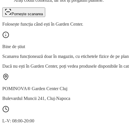
Arăți codul comenzii, iar noi îți pregătim plantele.
Pornește scanarea
Folosește funcția când ești în Garden Center.
Bine de știut
Scanarea funcționează doar în magazin, cu etichetele fizice de pe plan
Dacă nu ești în Garden Center, poți vedea produsele disponibile în cat
POMINOVA® Garden Center Cluj
Bulevardul Muncii 241
,
Cluj-Napoca
L-V: 08:00-20:00