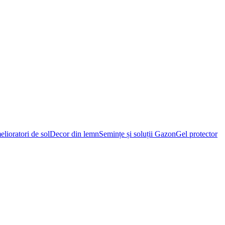
lioratori de sol
Decor din lemn
Semințe și soluții Gazon
Gel protector